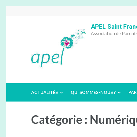
Aller
au
contenu
APEL Saint Fran
(Pressez
Association de Parents
Entrée)
ACTUALITÉS
QUI SOMMES-NOUS ?
PAR
Catégorie :
Numériq