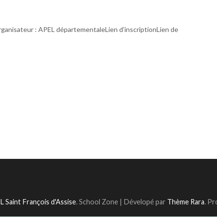
rganisateur : APEL départementaleLien d’inscriptionLien de
 Saint François d'Assise
.
School Zone | Dévelopé par
Thème Rara
. P