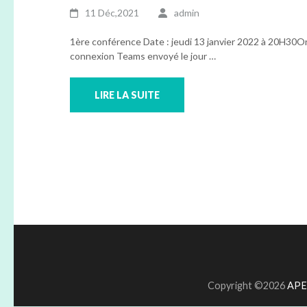
11 Déc,2021
admin
1ère conférence Date : jeudi 13 janvier 2022 à 20H30O
connexion Teams envoyé le jour …
LIRE LA SUITE
Copyright ©2026
APEL