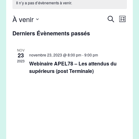
Il n’y a pas d’évènements à venir.
À venir
Naviga
Recherche
Recherche
Liste
de
Sélectionnez
et
Derniers Évènements passés
vues
une
navigation
Évènem
date.
de
NOV
23
novembre 23, 2023 @ 8:00 pm
-
9:00 pm
vues
2023
Webinaire APEL78 – Les attendus du
Évènemen
supérieurs (post Terminale)