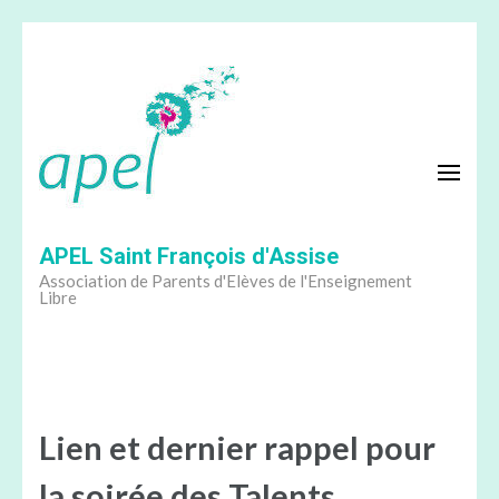
Aller
au
contenu
(Pressez
Entrée)
APEL Saint François d'Assise
Association de Parents d'Elèves de l'Enseignement
Libre
Lien et dernier rappel pour
la soirée des Talents