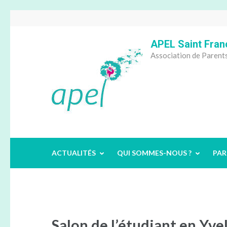
Aller
au
contenu
APEL Saint Fran
(Pressez
Association de Parents
Entrée)
ACTUALITÉS
QUI SOMMES-NOUS ?
PAR
Salon de l’étudiant en Yve