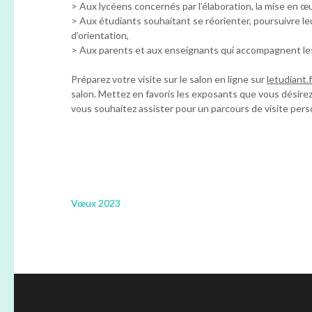
> Aux lycéens concernés par l’élaboration, la mise en œ
> Aux étudiants souhaitant se réorienter, poursuivre le
d’orientation,
> Aux parents et aux enseignants qui accompagnent les 
Préparez votre visite sur le salon en ligne sur
letudiant.f
salon. Mettez en favoris les exposants que vous désire
vous souhaitez assister pour un parcours de visite perso
Navigation
Vœux 2023
de
l’article