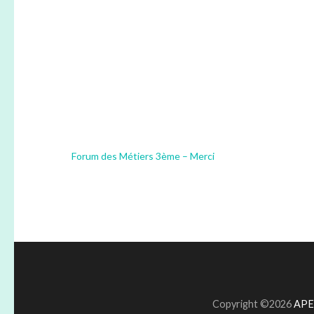
Navigation
Forum des Métiers 3ème – Merci
de
l’article
Copyright ©2026
APEL