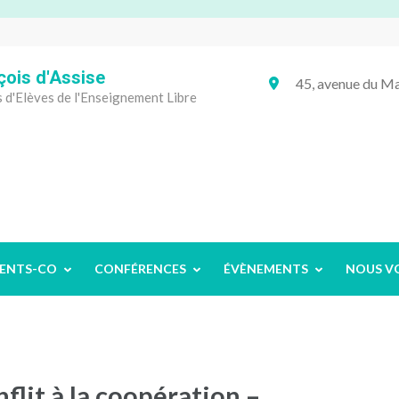
çois d'Assise
45, avenue du
 d'Elèves de l'Enseignement Libre
ENTS-CO
CONFÉRENCES
ÉVÈNEMENTS
NOUS V
flit à la coopération –